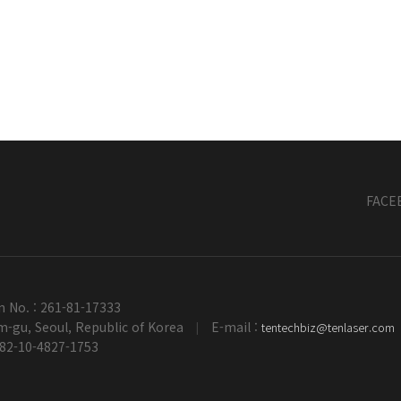
FACE
n No. : 261-81-17333
-gu, Seoul, Republic of Korea
E-mail :
tentechbiz@tenlaser.com
|
+82-10-4827-1753