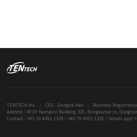
TENTECH Inc.
CEO : Dongok Han
Business Registratio
|
|
Address : 4F,5F Namjeon Building 326, Bongeunsa-ro, Gangnam
Contact : +82-70-4351-1329 / +82-70-4351-1325 / (whats app) 