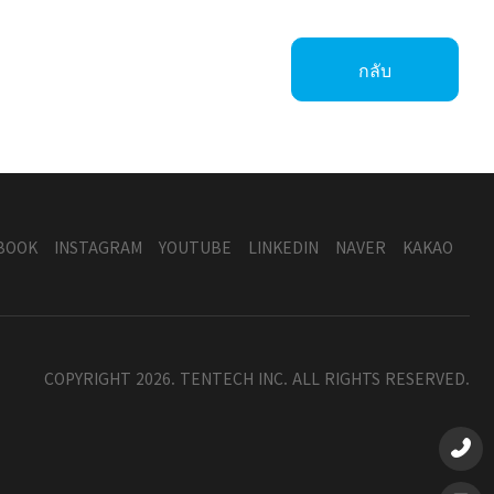
กลับ
BOOK
INSTAGRAM
YOUTUBE
LINKEDIN
NAVER
KAKAO
COPYRIGHT 2026. TENTECH INC. ALL RIGHTS RESERVED.