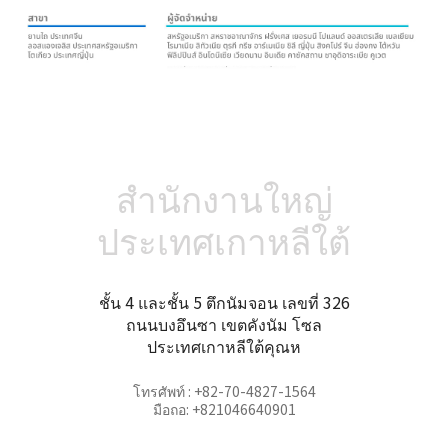
สำนักงานใหญ่
ประเทศเกาหลีใต้
ชั้น 4 และชั้น 5 ตึกนัมจอน เลขที่ 326
ถนนบงอึนซา เขตคังนัม โซล
ประเทศเกาหลีใต้คุณห
โทรศัพท์ : +82-70-4827-1564
มือถอ: +821046640901