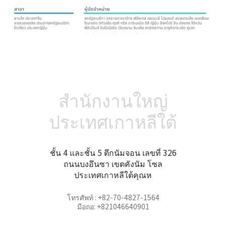
สำนักงานใหญ่
ประเทศเกาหลีใต้
ชั้น 4 และชั้น 5 ตึกนัมจอน เลขที่ 326
ถนนบงอึนซา เขตคังนัม โซล
ประเทศเกาหลีใต้คุณห
โทรศัพท์ : +82-70-4827-1564
มือถอ: +821046640901