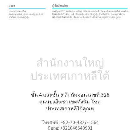
สำนักงานใหญ่
ประเทศเกาหลีใต้
ชั้น 4 และชั้น 5 ตึกนัมจอน เลขที่ 326
ถนนบงอึนซา เขตคังนัม โซล
ประเทศเกาหลีใต้คุณห
โทรศัพท์ : +82-70-4827-1564
มือถอ: +821046640901