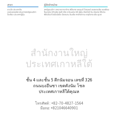
สำนักงานใหญ่
ประเทศเกาหลีใต้
ชั้น 4 และชั้น 5 ตึกนัมจอน เลขที่ 326
ถนนบงอึนซา เขตคังนัม โซล
ประเทศเกาหลีใต้คุณห
โทรศัพท์ : +82-70-4827-1564
มือถอ: +821046640901