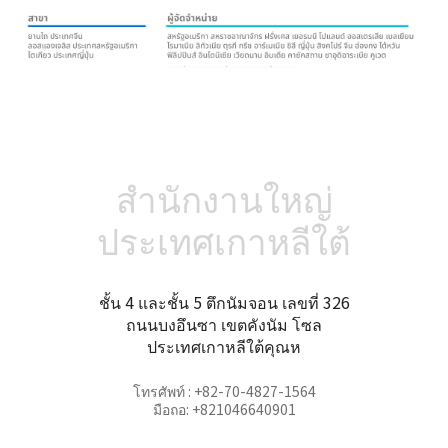
สำนักงานใหญ่
ประเทศเกาหลีใต้
ชั้น 4 และชั้น 5 ตึกนัมจอน เลขที่ 326
ถนนบงอึนซา เขตคังนัม โซล
ประเทศเกาหลีใต้คุณห
โทรศัพท์ : +82-70-4827-1564
มือถอ: +821046640901