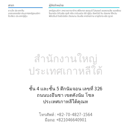
สำนักงานใหญ่
ประเทศเกาหลีใต้
ชั้น 4 และชั้น 5 ตึกนัมจอน เลขที่ 326
ถนนบงอึนซา เขตคังนัม โซล
ประเทศเกาหลีใต้คุณห
โทรศัพท์ : +82-70-4827-1564
มือถอ: +821046640901