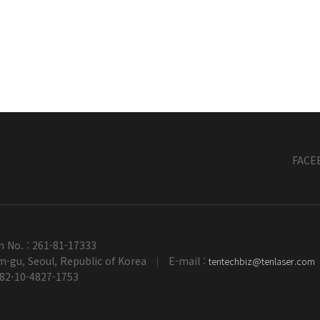
FACE
n No. : 261-81-17333
-gu, Seoul, Republic of Korea
E-mail :
tentechbiz@tenlaser.com
|
+82-10-4827-1753