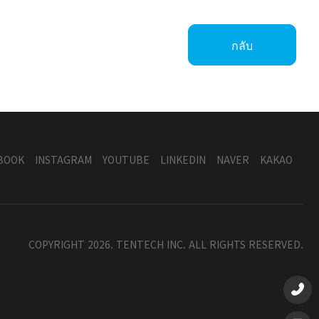
กลับ
BOOK
INSTAGRAM
YOUTUBE
LINKEDIN
NAVER
KAKAO
COPYRIGHT 2026. TENTECH INC. ALL RIGHTS RESERVED.