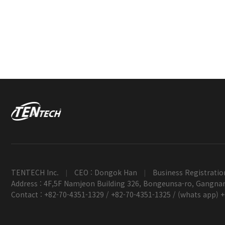
TENTECH Inc.
CEO : Dongok Han
Business Registratio
|
|
Address : 4F,5F Namjeon Building 326, Bongeunsa-ro, Gangnam
Contact : +82-70-4351-1329 / +82-70-4351-1325 / (whats app) 