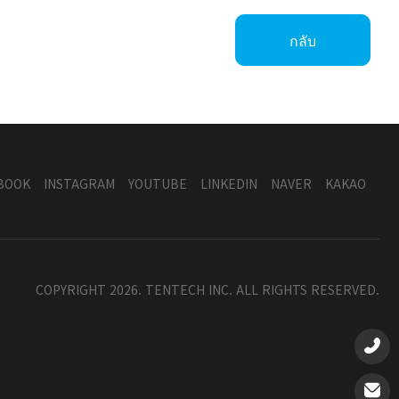
กลับ
BOOK
INSTAGRAM
YOUTUBE
LINKEDIN
NAVER
KAKAO
COPYRIGHT 2026. TENTECH INC. ALL RIGHTS RESERVED.