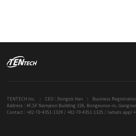
TENTECH Inc.
CEO : Dongok Han
Business Registratio
|
|
Address : 4F,5F Namjeon Building 326, Bongeunsa-ro, Gangnam
Contact : +82-70-4351-1329 / +82-70-4351-1325 / (whats app) 