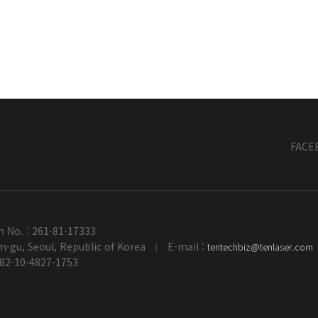
FACE
n No. : 261-81-17333
-gu, Seoul, Republic of Korea
E-mail :
tentechbiz@tenlaser.com
|
+82-10-4827-1753