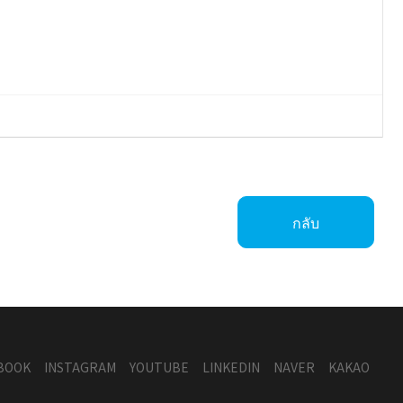
กลับ
BOOK
INSTAGRAM
YOUTUBE
LINKEDIN
NAVER
KAKAO