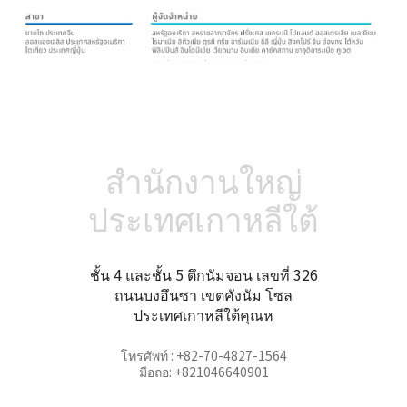
สำนักงานใหญ่
ประเทศเกาหลีใต้
ชั้น 4 และชั้น 5 ตึกนัมจอน เลขที่ 326
ถนนบงอึนซา เขตคังนัม โซล
ประเทศเกาหลีใต้คุณห
โทรศัพท์ : +82-70-4827-1564
มือถอ: +821046640901