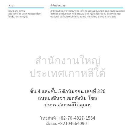
สำนักงานใหญ่
ประเทศเกาหลีใต้
ชั้น 4 และชั้น 5 ตึกนัมจอน เลขที่ 326
ถนนบงอึนซา เขตคังนัม โซล
ประเทศเกาหลีใต้คุณห
โทรศัพท์ : +82-70-4827-1564
มือถอ: +821046640901